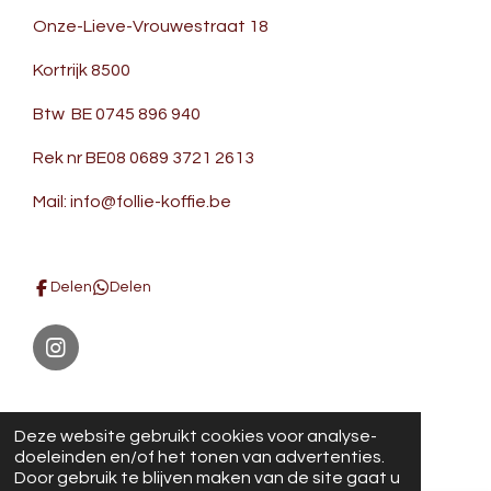
Onze-Lieve-Vrouwestraat 18
Kortrijk 8500
Btw BE 0745 896 940
Rek nr BE08 0689 3721 2613
Mail: info@follie-koffie.be
Delen
Delen
I
n
s
Noppentas foto's
t
© 2021 - 2026 Follie en Koffie
Deze website gebruikt cookies voor analyse-
a
Powered by
JouwWeb
doeleinden en/of het tonen van advertenties.
g
Door gebruik te blijven maken van de site gaat u
r