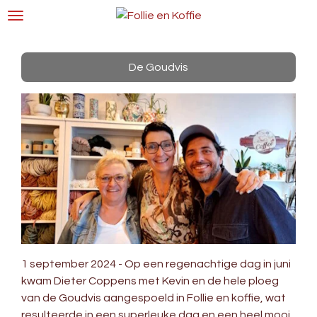
Ga
direct
naar
de
De Goudvis
hoofdinhoud
1 september 2024 - Op een regenachtige dag in juni
kwam Dieter Coppens met Kevin en de hele ploeg
van de Goudvis aangespoeld in Follie en koffie, wat
resulteerde in een superleuke dag en een heel mooi