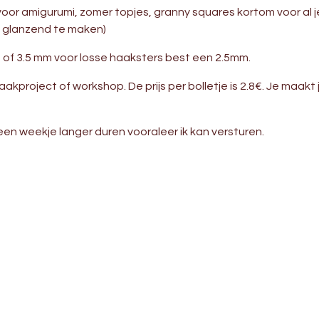
l voor amigurumi, zomer topjes, granny squares kortom voor al je
 glanzend te maken)
of 3.5 mm voor losse haaksters best een 2.5mm.
aakproject of workshop. De prijs per bolletje is 2.8€. Je maakt
t een weekje langer duren vooraleer ik kan versturen.