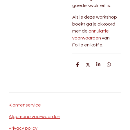
goede kwaliteit is.
Als je deze workshop
boekt ga je akkoord
met de
annulatie
voorwaarden
van
Follie en koffie.
D
D
S
D
e
e
h
e
l
e
a
l
e
l
r
e
n
e
n
Klantenservice
Algemene voorwaarden
Privacy policy