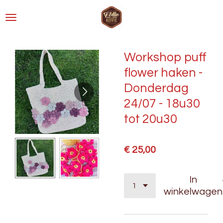
Ga
direct
naar
de
Workshop puff
hoofdinhoud
flower haken -
Donderdag
24/07 - 18u30
tot 20u30
€ 25,00
In
winkelwagen