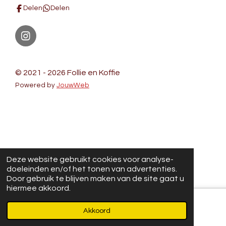
Delen
Delen
I
n
s
Noppentas foto's
t
© 2021 - 2026 Follie en Koffie
a
Powered by
JouwWeb
g
r
a
m
Deze website gebruikt cookies voor analyse-
doeleinden en/of het tonen van advertenties.
Door gebruik te blijven maken van de site gaat u
hiermee akkoord.
Akkoord
E-mailadres
Kaart