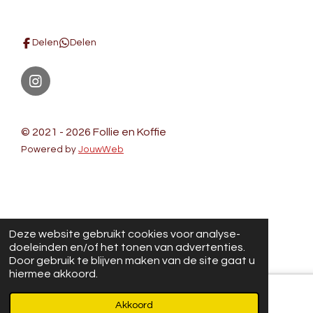
Delen
Delen
I
n
s
Noppentas foto's
t
© 2021 - 2026 Follie en Koffie
a
Powered by
JouwWeb
g
r
a
m
Deze website gebruikt cookies voor analyse-
doeleinden en/of het tonen van advertenties.
Door gebruik te blijven maken van de site gaat u
hiermee akkoord.
Akkoord
E-mailadres
Kaart