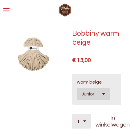
Ga
direct
naar
de
Bobbiny warm
hoofdinhoud
beige
€ 13,00
warm beige
In
winkelwagen