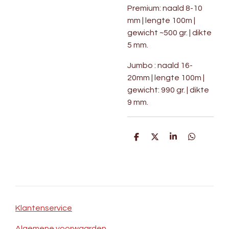
Premium: naald
8-10
mm | lengte 100m |
gewicht ~500 gr. | dikte
5 mm.
Jumbo : naald 16-
20mm | lengte 100m |
gewicht: 990 gr. | dikte
9 mm.
D
D
S
D
e
e
h
e
l
e
a
l
e
l
r
e
n
e
n
Klantenservice
Algemene voorwaarden