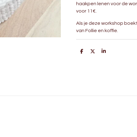
haakpen lenen voor de wo
voor 11€.
Als je deze workshop boek
van Follie en koffie.
D
D
S
e
e
h
l
e
a
e
l
r
n
e