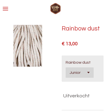
Ga
direct
naar
de
Rainbow dust
hoofdinhoud
€ 13,00
Rainbow dust
Uitverkocht