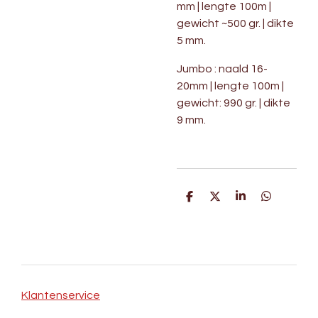
mm | lengte 100m |
gewicht ~500 gr. | dikte
5 mm.
Jumbo : naald 16-
20mm | lengte 100m |
gewicht: 990 gr. | dikte
9 mm.
D
D
S
D
e
e
h
e
l
e
a
l
e
l
r
e
n
e
n
Klantenservice