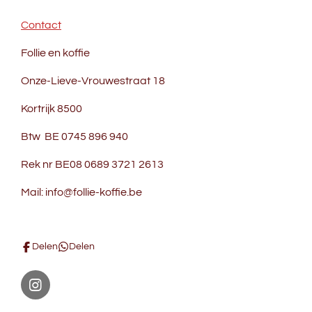
Contact
Follie en koffie
Onze-Lieve-Vrouwestraat 18
Kortrijk 8500
Btw BE 0745 896 940
Rek nr BE08 0689 3721 2613
Mail: info@follie-koffie.be
Delen
Delen
I
n