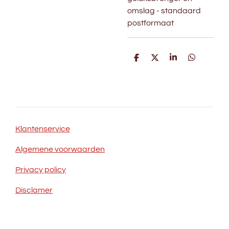
omslag - standaard
postformaat
D
D
S
D
e
e
h
e
l
e
a
l
e
l
r
e
n
e
n
Klantenservice
Algemene voorwaarden
Privacy policy
Disclamer