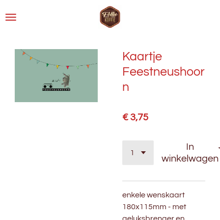
Ga
direct
naar
de
Kaartje
hoofdinhoud
Feestneushoor
n
€ 3,75
In
winkelwagen
enkele wenskaart
180x115mm - met
geluksbrenger en