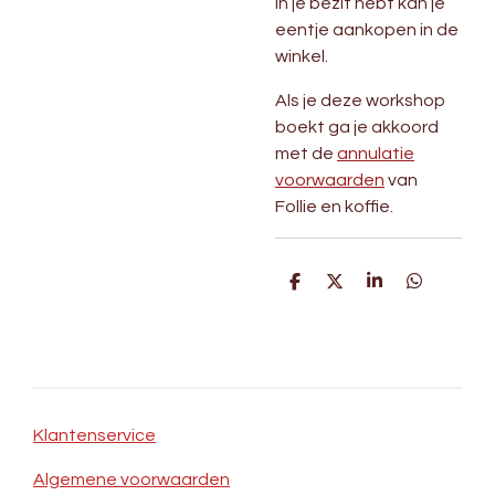
in je bezit hebt kan je
eentje aankopen in de
winkel.
Als je deze workshop
boekt ga je akkoord
met de
annulatie
voorwaarden
van
Follie en koffie.
D
D
S
D
e
e
h
e
l
e
a
l
e
l
r
e
n
e
n
Klantenservice
Algemene voorwaarden