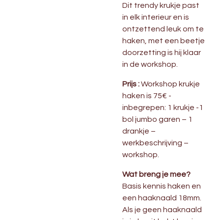
Dit trendy krukje past
in elk interieur en is
ontzettend leuk om te
haken, met een beetje
doorzetting is hij klaar
in de workshop.
Prijs :
Workshop krukje
haken is 75€ -
inbegrepen: 1 krukje -1
bol jumbo garen – 1
drankje –
werkbeschrijving –
workshop.
Wat breng je mee?
Basis kennis haken en
een haaknaald 18mm.
Als je geen haaknaald