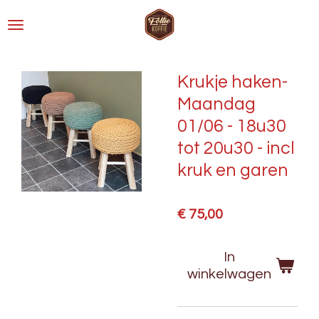
Ga
direct
naar
de
Krukje haken-
hoofdinhoud
Maandag
01/06 - 18u30
tot 20u30 - incl
kruk en garen
€ 75,00
In
winkelwagen