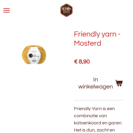
Ga
direct
naar
de
Friendly yarn -
hoofdinhoud
Mosterd
€ 8,90
In
winkelwagen
Friendly Yarn is een
combinatie van
katoenkoord en garen.
Het is dun, zacht en