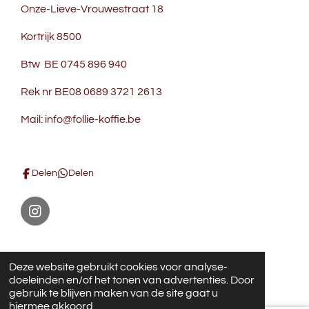
Onze-Lieve-Vrouwestraat 18
Kortrijk 8500
Btw BE 0745 896 940
Rek nr BE08 0689 3721 2613
Mail: info@follie-koffie.be
Delen
Delen
I
n
s
Noppentas foto's
t
© 2021 - 2026 Follie en Koffie
Deze website gebruikt cookies voor analyse-
a
Powered by
JouwWeb
doeleinden en/of het tonen van advertenties. Door
g
gebruik te blijven maken van de site gaat u
r
hiermee akkoord.
a