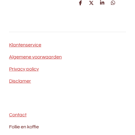
D
D
S
D
e
e
h
e
l
e
a
l
e
l
r
e
n
e
n
Klantenservice
Algemene voorwaarden
Privacy policy
Disclamer
Contact
Follie en koffie