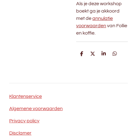
Als je deze workshop
boekt ga je akkoord
met de
annulatie
voorwaarden
van Follie
en koffie.
D
D
S
D
e
e
h
e
l
e
a
l
e
l
r
e
n
e
n
Klantenservice
Algemene voorwaarden
Privacy policy
Disclamer