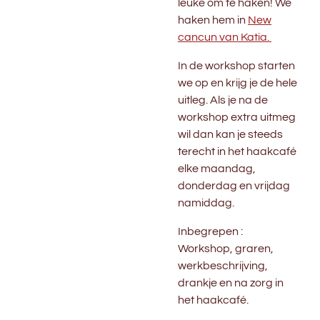
leuke om te haken! We
haken hem in
New
cancun van Katia.
In de workshop starten
we op en krijg je de hele
uitleg. Als je na de
workshop extra uitmeg
wil dan kan je steeds
terecht in het haakcafé
elke maandag,
donderdag en vrijdag
namiddag.
Inbegrepen :
Workshop, graren,
werkbeschrijving,
drankje en na zorg in
het haakcafé.