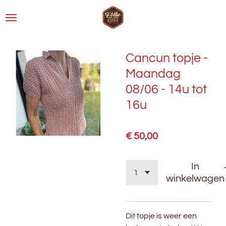
Ga
direct
naar
de
Cancun topje -
hoofdinhoud
Maandag
08/06 - 14u tot
16u
€ 50,00
In
winkelwagen
Dit topje is weer een