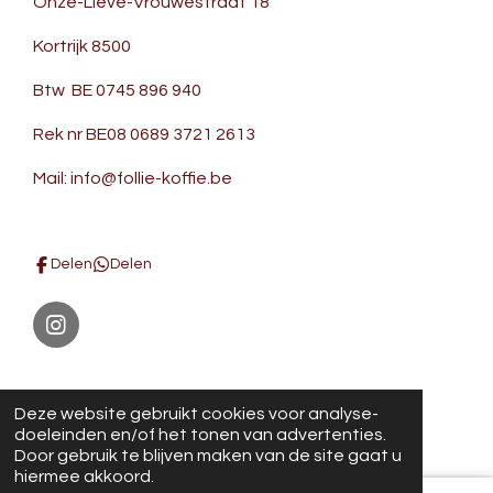
Onze-Lieve-Vrouwestraat 18
Kortrijk 8500
Btw BE 0745 896 940
Rek nr BE08 0689 3721 2613
Mail: info@follie-koffie.be
Delen
Delen
I
n
s
Noppentas foto's
t
© 2021 - 2026 Follie en Koffie
Deze website gebruikt cookies voor analyse-
a
Powered by
JouwWeb
doeleinden en/of het tonen van advertenties.
g
Door gebruik te blijven maken van de site gaat u
r
hiermee akkoord.
a