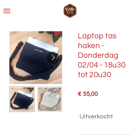
Ga
direct
naar
de
Laptop tas
hoofdinhoud
haken -
Donderdag
02/04 - 18u30
tot 20u30
€ 55,00
Uitverkocht