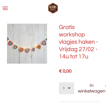
Ga
direct
naar
de
Gratis
hoofdinhoud
workshop
vlagjes haken -
Vrijdag 27/02 -
14u tot 17u
€ 0,00
In
winkelwagen