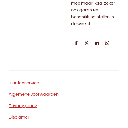
mee maar ik zal zeker
ook garen ter
beschikking stellen in
de winkel.
D
D
S
D
e
e
h
e
l
e
a
l
e
l
r
e
n
e
n
Klantenservice
Algemene voorwaarden
Privacy policy
Disclamer