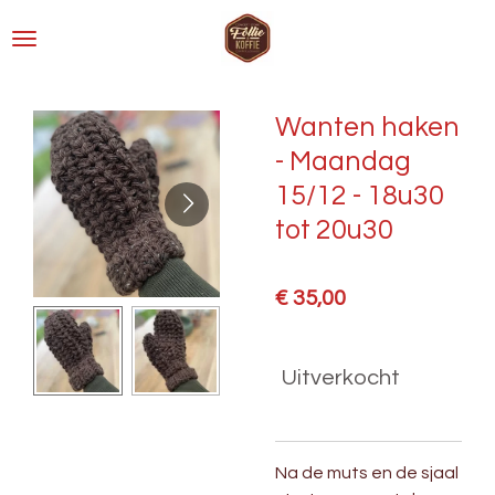
Ga
direct
naar
de
Wanten haken
hoofdinhoud
- Maandag
15/12 - 18u30
tot 20u30
€ 35,00
Uitverkocht
Na de muts en de sjaal