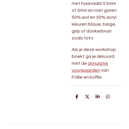
met haanaald 4.5mm
of 5mm en met garen
50% wol en 50% acryl.
kleuren blauw, beige,
grijs of donkerbruin
zoals foto.
Als je deze workshop
boekt ga je akkoord
met de
annulatie
voorwaarden
van
Follie en koffie.
D
D
S
D
e
e
h
e
l
e
a
l
e
l
r
e
n
e
n