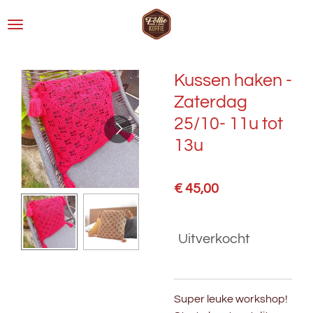
Ga
direct
naar
de
Kussen haken -
hoofdinhoud
Zaterdag
25/10- 11u tot
13u
€ 45,00
Uitverkocht
Super leuke workshop!