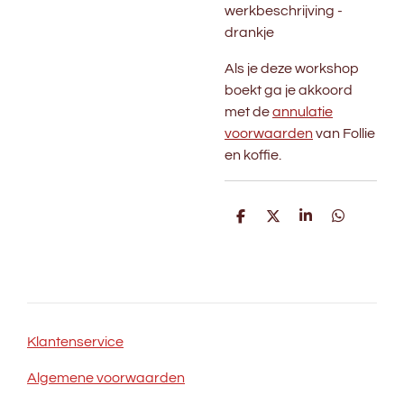
werkbeschrijving -
drankje
Als je deze workshop
boekt ga je akkoord
met de
annulatie
voorwaarden
van Follie
en koffie.
D
D
S
D
e
e
h
e
l
e
a
l
e
l
r
e
n
e
n
Klantenservice
Algemene voorwaarden