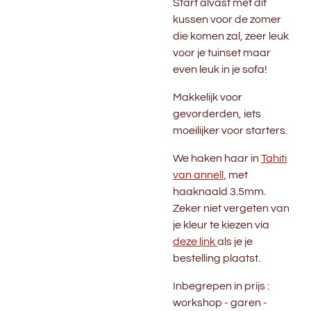
Start alvast met dit
kussen voor de zomer
die komen zal, zeer leuk
voor je tuinset maar
even leuk in je sofa!
Makkelijk voor
gevorderden, iets
moeilijker voor starters.
We haken haar in
Tahiti
van annell,
met
haaknaald 3.5mm.
Zeker niet vergeten van
je kleur te kiezen via
deze link
als je je
bestelling plaatst.
Inbegrepen in prijs :
workshop - garen -