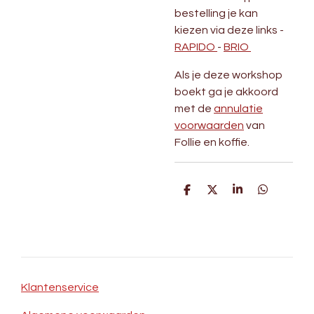
bestelling je kan
kiezen via deze links -
RAPIDO
-
BRIO
Als je deze workshop
boekt ga je akkoord
met de
annulatie
voorwaarden
van
Follie en koffie.
D
D
S
D
e
e
h
e
l
e
a
l
e
l
r
e
n
e
n
Klantenservice