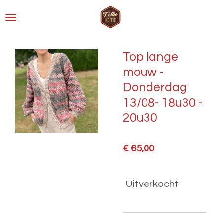
Ga
direct
naar
de
Top lange
hoofdinhoud
mouw -
Donderdag
13/08- 18u30 -
20u30
€ 65,00
Uitverkocht