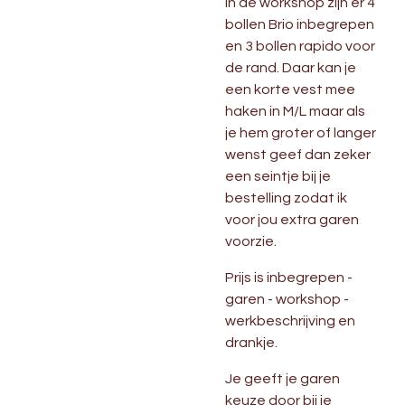
In de workshop zijn er 4
bollen Brio inbegrepen
en 3 bollen rapido voor
de rand. Daar kan je
een korte vest mee
haken in M/L maar als
je hem groter of langer
wenst geef dan zeker
een seintje bij je
bestelling zodat ik
voor jou extra garen
voorzie.
Prijs is inbegrepen -
garen - workshop -
werkbeschrijving en
drankje.
Je geeft je garen
keuze door bij je