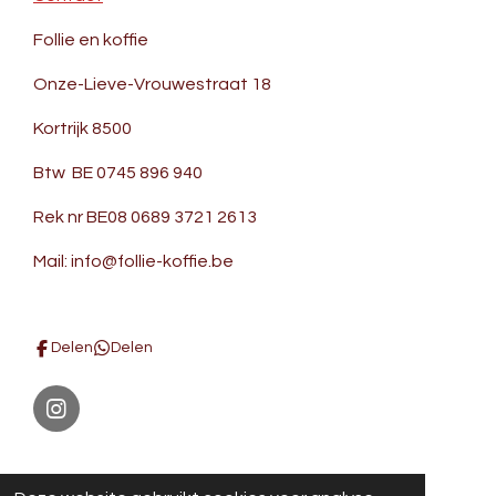
Follie en koffie
Onze-Lieve-Vrouwestraat 18
Kortrijk 8500
Btw BE 0745 896 940
Rek nr BE08 0689 3721 2613
Mail: info@follie-koffie.be
Delen
Delen
I
n
s
Noppentas foto's
t
© 2021 - 2026 Follie en Koffie