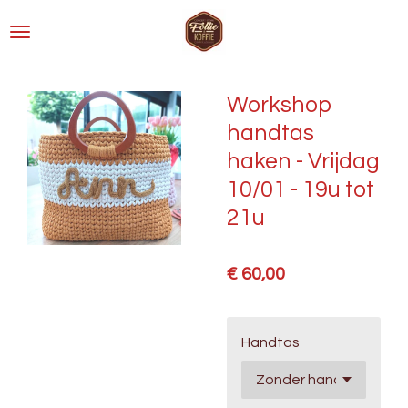
Ga
direct
naar
de
Workshop
hoofdinhoud
handtas
haken - Vrijdag
10/01 - 19u tot
21u
€ 60,00
Handtas