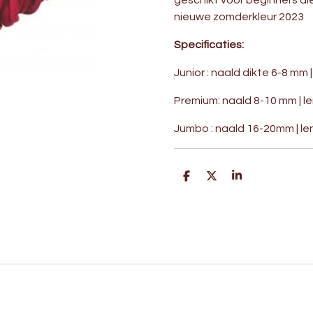
geschikt voor beginners die 
nieuwe zomderkleur 2023
Specificaties:
Junior : naald dikte 6-8 mm |
Premium: naald
8-10 mm | le
Jumbo : naald 16-20mm | len
D
D
S
e
e
h
l
e
a
e
l
r
n
e