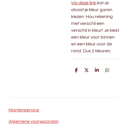
Via deze link
kan je
alvast je kleur garen
kiezen. Hou rekening
met verschil een
verschil in kleur! Je kiest
een kleur voor binnen
en een kleur voor de
rand. Dus 2 kleuren.
D
D
S
D
e
e
h
e
l
e
a
l
e
l
r
e
n
e
n
Klantenservice
Algemene voorwaarden