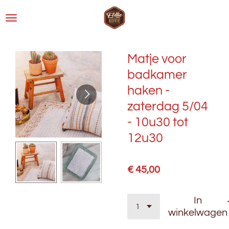
Ga
direct
naar
de
Matje voor
hoofdinhoud
badkamer
haken -
zaterdag 5/04
- 10u30 tot
12u30
€ 45,00
In
winkelwagen