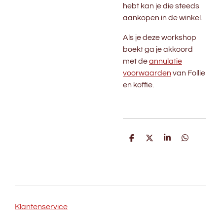
hebt kan je die steeds
aankopen in de winkel.
Als je deze workshop
boekt ga je akkoord
met de
annulatie
voorwaarden
van Follie
en koffie.
D
D
S
D
e
e
h
e
l
e
a
l
e
l
r
e
n
e
n
Klantenservice