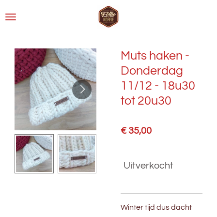
Ga
direct
naar
de
Muts haken -
hoofdinhoud
Donderdag
11/12 - 18u30
tot 20u30
€ 35,00
Uitverkocht
Winter tijd dus dacht